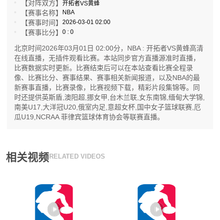
【对阵双方】
开拓者VS黄蜂
【赛事名称】
NBA
【赛事时间】
2026-03-01 02:00
【赛事比分】
0 : 0
北京时间2026年03月01日 02:00分，NBA : 开拓者VS黄蜂高清
在线直播，无插件观看比赛。本站同步官方直播源准时直播，
比赛数据实时更新。比赛结束后可以在本站查看比赛全程录
像、比赛比分、赛事结果、赛事相关新闻报道，以及NBA的最
新赛事直播，比赛录像，比赛视频下载，精彩片段集锦等。同
时还提供英斯盾,澳阳超,挪女甲,台木兰联,女东南锦,缅甸大学锦,
南美U17,大洋冠U20,俄室内足,意超女杯,国中女子篮球联赛,厄
瓜U19,NCRAA 菲律宾篮球体育协会等联赛直播。
相关视频
RELATED VIDEOS