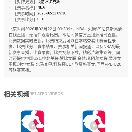
【对阵双方】
火箭VS尼克斯
【赛事名称】
NBA
【赛事时间】
2026-02-22 09:30
【赛事比分】
0 : 0
北京时间2026年02月22日 09:30分，NBA : 火箭VS尼克斯高清
在线直播，无插件观看比赛。本站同步官方直播源准时直播，
比赛数据实时更新。比赛结束后可以在本站查看比赛全程录
像、比赛比分、赛事结果、赛事相关新闻报道，以及NBA的最
新赛事直播，比赛录像，比赛视频下载，精彩片段集锦等。同
时还提供中国U21,中北美联,赞比女联,乌兹超,阿尔女联,爱沙女
甲冠,沙地女联,北马其甲,科联杯U17,欧资格赛女,巴西FPB U20
等联赛直播。
相关视频
RELATED VIDEOS