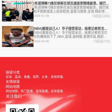
[有道理嘛?]维尼修斯在球员通道里情绪崩溃，姆巴佩和平图斯接
[有道理嘛?]维尼修斯在球员通道里情绪崩溃，姆巴佩
和平图斯接连上前安慰他,皇家马德里,足球,精彩体育
剪辑视频在线播放。本站提供最全的篮球视频足球视
阅读(1456)
[2026-01-18]
频,集锦,录像。
[NBA]都是自己人！华子接受采访，结果记者把戈贝尔的裸体拍
[NBA]都是自己人！华子接受采访，结果记者把戈贝
尔的裸体拍下了,NBA,篮球,森林狼,爱德华兹,精彩体
育剪辑视频在线播放。本站提供最全的篮球视频足球
阅读(723)
[2026-02-05]
视频,集锦,录像。
链接分类
足球
篮球
录播
视界
头条
其他转播
友情链接
网站地图
网站地图
热门直播
篮球直播
足球直播
关注我们