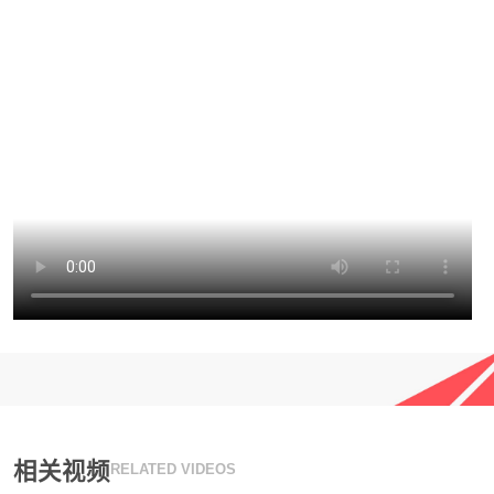
相关视频
RELATED VIDEOS